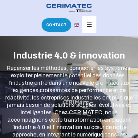
Panneau de gestion des cookies
CONTACT
Industrie 4.0 & innovation
Repenser les méthodes, connecter les systèmes,
exploiter pleinement le potentiel des données :
l’industrie entre dans une nouvelle ère. Face aux
exigences croissantes de performance et de
réactivité, les entreprises industrielles ont plus que
jamais besoin de solutions souples, évolutives et
intelligentes. Chez CERIMATEC, nous
accompagnons cette transformation en plaçant
l’industrie 4.0 et l’innovation au cœur de notre
approche, en intégrant le numérique dans les